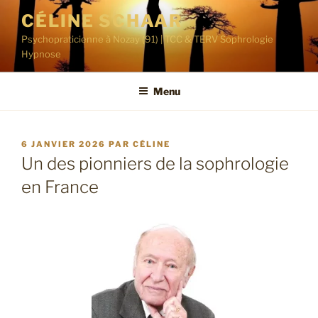
Aller
CÉLINE SCHAAR
au
Psychopraticienne à Nozay (91) | TCC & TERV Sophrologie
contenu
Hypnose
principal
Menu
PUBLIÉ
6 JANVIER 2026
PAR
CÉLINE
LE
Un des pionniers de la sophrologie
en France