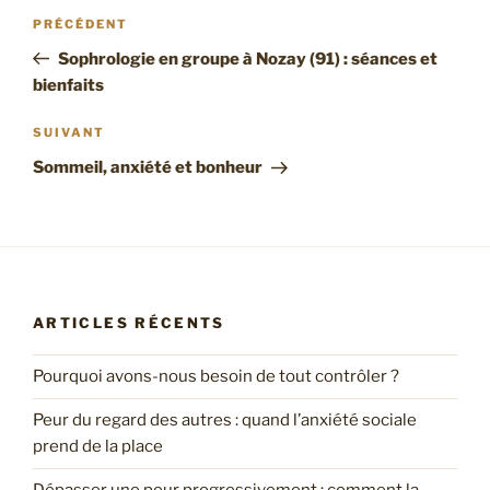
Navigation
Article
PRÉCÉDENT
de
précédent
Sophrologie en groupe à Nozay (91) : séances et
l’article
bienfaits
Article
SUIVANT
suivant
Sommeil, anxiété et bonheur
ARTICLES RÉCENTS
Pourquoi avons-nous besoin de tout contrôler ?
Peur du regard des autres : quand l’anxiété sociale
prend de la place