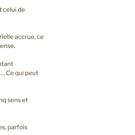
t celui de
ielle accrue, ce
tense.
ptant
n… Ce qui peut
nq sens et
s, parfois