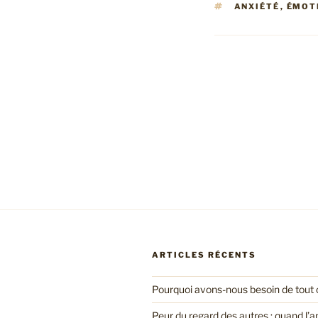
ÉTIQUETTES
ANXIÉTÉ
,
ÉMOT
Navigation
de
l’article
ARTICLES RÉCENTS
Pourquoi avons-nous besoin de tout c
Peur du regard des autres : quand l’a