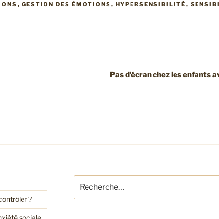
IONS
,
GESTION DES ÉMOTIONS
,
HYPERSENSIBILITÉ
,
SENSIB
Pas d’écran chez les enfants a
Recherche
pour
ontrôler ?
:
nxiété sociale