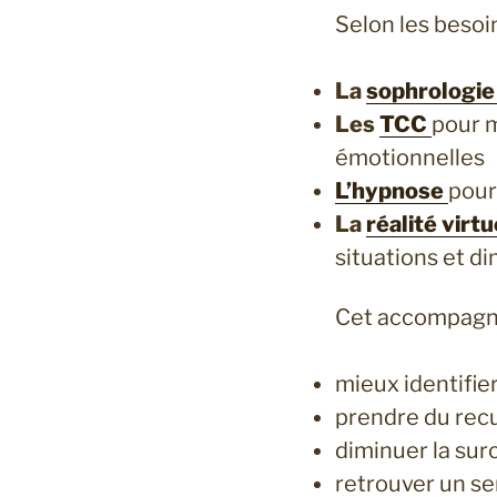
Selon les besoi
La
sophrologie
Les
TCC
pour m
émotionnelles
L’hypnose
pour
La
réalité virt
situations et d
Cet accompagn
mieux identifie
prendre du recu
diminuer la sur
retrouver un se