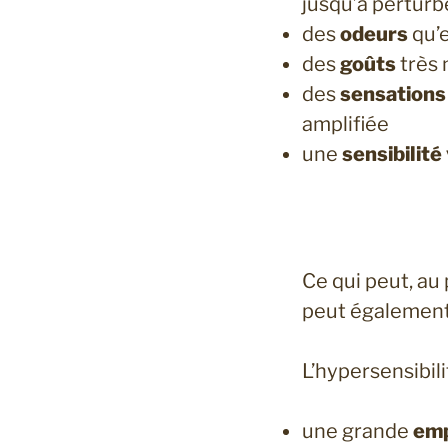
jusqu’à perturb
des
odeurs
qu’e
des
goûts
très 
des
sensations
amplifiée
une
sensibilité
Ce qui peut, au
peut également 
L’hypersensibili
une grande
emp