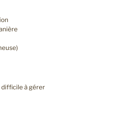
ion
anière
ineuse)
ifficile à gérer