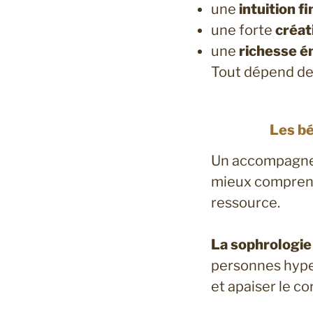
une
intuition fi
une forte
créat
une
richesse é
Tout dépend de 
Les b
Un accompagnem
mieux comprend
ressource.
La sophrologie 
personnes hype
et apaiser le co