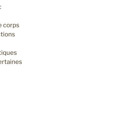
:
e corps
ctions
tiques
ertaines