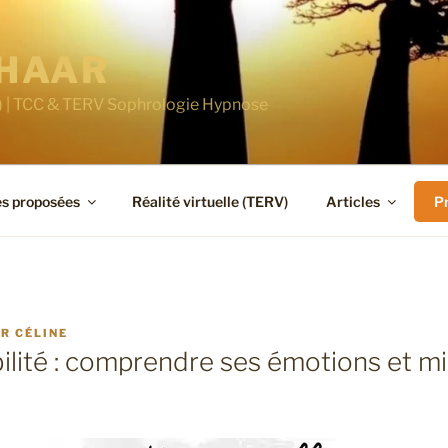
CHAAR
1) | TCC & TERV Sophrologie Hypnose
es proposées
Réalité virtuelle (TERV)
Articles
P
AR
CÉLINE
ilité : comprendre ses émotions et mi