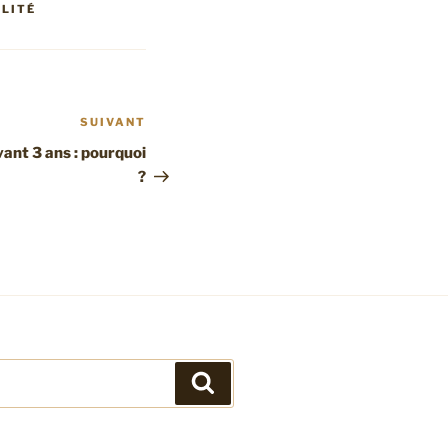
ILITÉ
SUIVANT
Article
suivant
vant 3 ans : pourquoi
?
Recherche