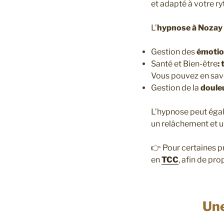
et adapté à votre r
L’
hypnose à Nozay 
Gestion des
émotio
Santé et Bien-être
:
Vous pouvez en savo
Gestion de la
douleu
L’hypnose peut éga
un relâchement et u
👉 Pour certaines p
en
TCC
, afin de p
Une