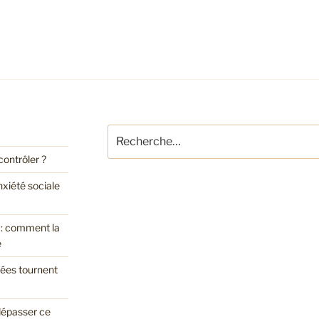
Recherche
pour
ontrôler ?
:
nxiété sociale
 : comment la
e
sées tournent
dépasser ce