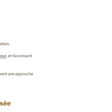
dien.
leur
, en favorisant
ement une approche
isée