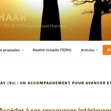
CHAAR
1) | TCC & TERV Sophrologie Hypnose
es proposées
Réalité virtuelle (TERV)
Articles
P
AY (91) : UN ACCOMPAGNEMENT POUR AVANCER ET
Accéder à ses ressources intérieure