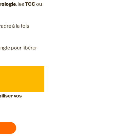
rologie
, les
TCC
ou
dre à la fois
angle pour libérer
iliser vos