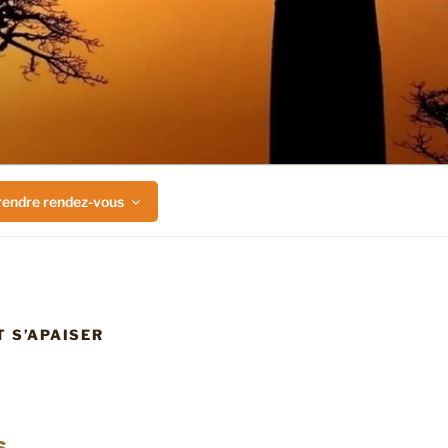
rendre rendez-vous
 S’APAISER
s