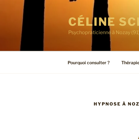
Aller
au
CÉLINE S
contenu
principal
Psychopraticienne à Nozay (9
Pourquoi consulter ?
Thérapi
HYPNOSE À NOZ