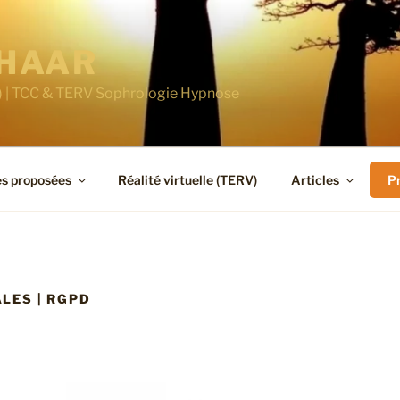
CHAAR
1) | TCC & TERV Sophrologie Hypnose
es proposées
Réalité virtuelle (TERV)
Articles
P
LES | RGPD