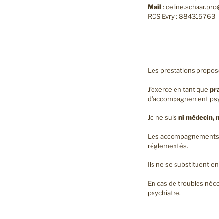
Mail
: celine.schaar.pr
RCS Evry : 884315763
Les prestations proposé
J’exerce en tant que
pr
d’accompagnement psyc
Je ne suis
ni médecin, 
Les accompagnements p
réglementés.
Ils ne se substituent e
En cas de troubles néc
psychiatre.