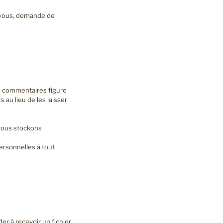
z-vous, demande de
e commentaires figure
au lieu de les laisser
, nous stockons
personnelles à tout
r à recevoir un fichier