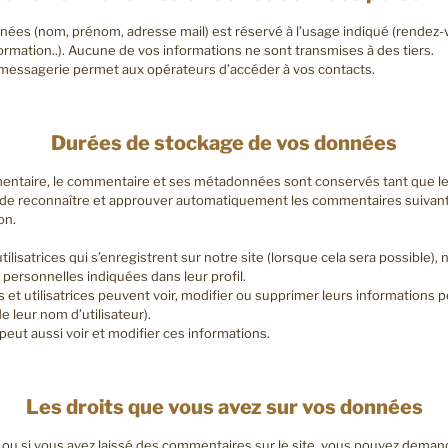
nées (nom, prénom, adresse mail) est réservé à l’usage indiqué (rende
rmation..). Aucune de vos informations ne sont transmises à des tiers.
a messagerie permet aux opérateurs d’accéder à vos contacts.
Durées de stockage de vos données
mentaire, le commentaire et ses métadonnées sont conservés tant que l
t de reconnaître et approuver automatiquement les commentaires suivants 
on.
 utilisatrices qui s’enregistrent sur notre site (lorsque cela sera possible)
ersonnelles indiquées dans leur profil.
rs et utilisatrices peuvent voir, modifier ou supprimer leurs informations 
 leur nom d’utilisateur).
peut aussi voir et modifier ces informations.
Les droits que vous avez sur vos données
ou si vous avez laissé des commentaires sur le site, vous pouvez demande