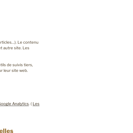
articles…). Le contenu
t autre site. Les
ls de suivis tiers,
 leur site web.
oogle Analytics
. (
Les
elles