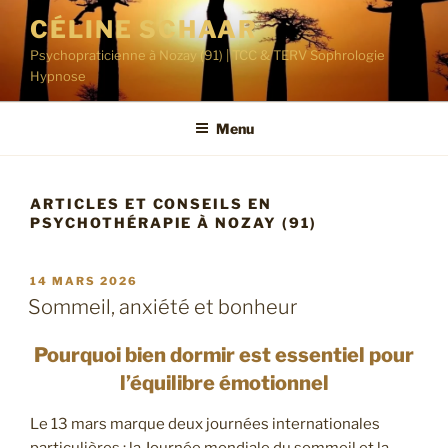
Aller
CÉLINE SCHAAR
au
Psychopraticienne à Nozay (91) | TCC & TERV Sophrologie
contenu
Hypnose
principal
Menu
ARTICLES ET CONSEILS EN
PSYCHOTHÉRAPIE À NOZAY (91)
PUBLIÉ
14 MARS 2026
LE
Sommeil, anxiété et bonheur
Pourquoi bien dormir est essentiel pour
l’équilibre émotionnel
Le 13 mars marque deux journées internationales
particulières : la Journée mondiale du sommeil et la