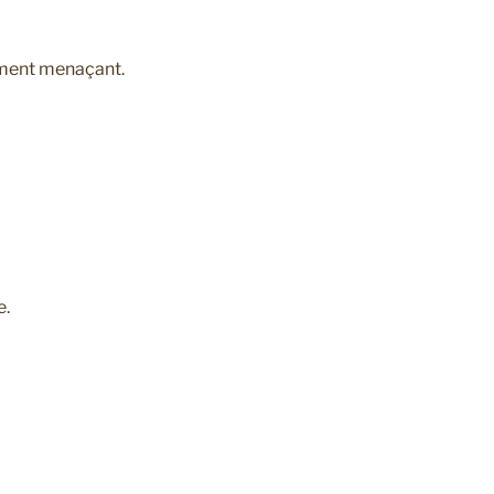
lement menaçant.
e.