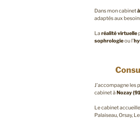
Dans mon cabinet
à
adaptés aux besoins
La
réalité virtuelle
p
sophrologie
ou l’
hy
Consul
J’accompagne les p
cabinet à
Nozay (91
Le cabinet accueill
Palaiseau, Orsay, L