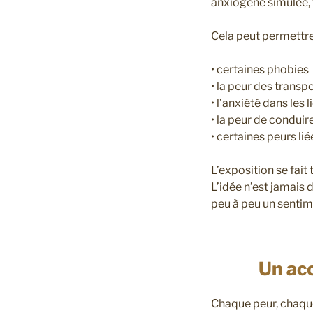
anxiogène simulée, 
Cela peut permettre 
• certaines phobies
• la peur des transp
• l’anxiété dans les 
• la peur de conduir
• certaines peurs li
L’exposition se fai
L’idée n’est jamais 
peu à peu un sentim
Un ac
Chaque peur, chaque