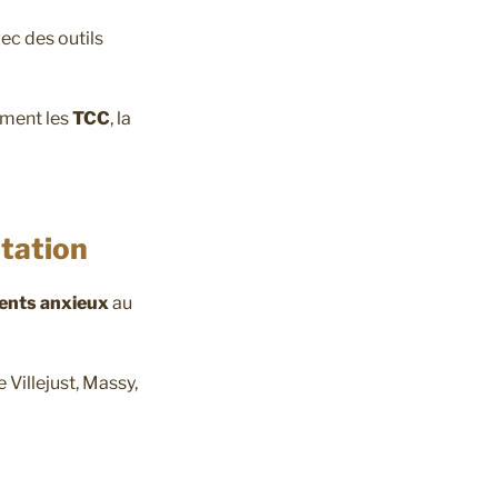
ec des outils
mment les
TCC
, la
ltation
ents anxieux
au
Villejust, Massy,