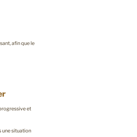
ant, afin que le
er
progressive et
s une situation