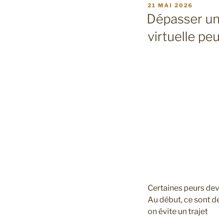
PUBLIÉ
21 MAI 2026
LE
Dépasser un
virtuelle pe
Certaines peurs devi
Au début, ce sont de
on évite un trajet